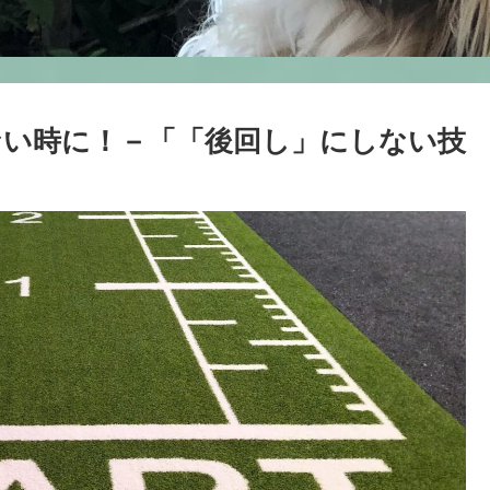
い時に！－「「後回し」にしない技