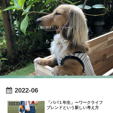
娘に伝えたいメッセージ
もこフリー
2022-06
「パパ１年生」ーワークライフ
ビジネス
ブレンドという新しい考え方