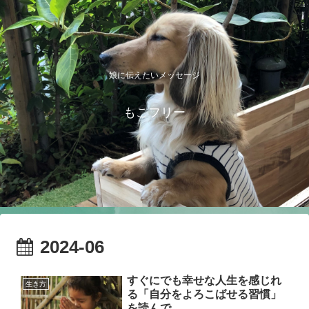
娘に伝えたいメッセージ
もこフリー
2024-06
すぐにでも幸せな人生を感じれ
生き方
る「自分をよろこばせる習慣」
を読んで