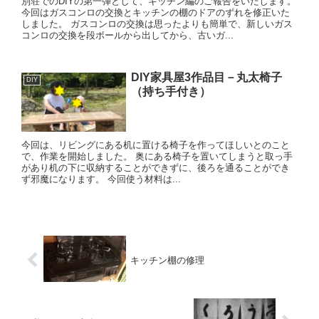
別荘でのDIYの第一弾として、キッチン編のご報告をいたします。
今回はガスコンロの交換とキッチンの棚のドアのずれを修正いた
しました。 ガスコンロの交換は思ったよりも簡単で、新しいガス
コンロの交換を段ボールから出してから、古いガ...
DIY家具屋3作品目－丸太椅子
DIY
（持ち手付き）
今回は、リビングにある机に置ける椅子を作ってほしいとのこと
で、作業を開始しました。 奥にある椅子を置いてしまうと取っ手
があり机の下に収納することができずに、後ろを通ることができ
ず邪魔になります。 今回使う材料は...
キッチン棚の修理