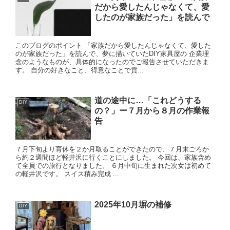
だから愛したんじゃなくて、愛
したのが家族だった」を読んで
このブログのポイント 「家族だから愛したんじゃなくて、愛した
のが家族だった」を読んで、夢に描いていたDIY家具屋の 企業理
念のようなものが、具体的になったのでご報告させていただきま
す。 自分の好きなこと、得意なことで貢...
道の途中に…「これどうする
DIY
の？」ー７月から８月の作業報
告
７月下旬より育休を２か月取ることができたので、７月末ごろか
ら約２週間ほど軽井沢に行くことにしました。 今回は、家族含め
て全員での旅行となりました。 ６月中旬に生まれた次女は初めて
の軽井沢です。 スイス積み完成 ...
2025年10月塀の補修
DIY