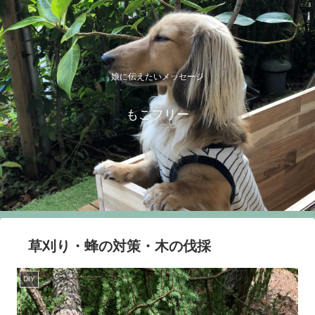
娘に伝えたいメッセージ
もこフリー
草刈り・蜂の対策・木の伐採
DIY