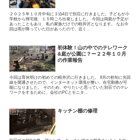
２０２５年１０月中旬に３泊4日で別荘に行きました。子どもが小
学校から帰宅後、１５時ごろ出発しました。 今回は両親が予定が
あったこともあり、私の家族だけでの軽井沢となります。 なお今
回は雨が降っていた日があったので、近く...
初体験！山の中でのテレワーク
DIY
&庭が公園に？ー２２年１０月
の作業報告
今回は育休明けの初めての軽井沢に行きました。 8月の初旬に光回
線を開通させたので、インターネット環境が整い、在宅勤務が可
能になりました。 そのため、やりたいと思っていた別荘でのテレ
ワークをするために、会社のPCとモニタ...
キッチン棚の修理
DIY