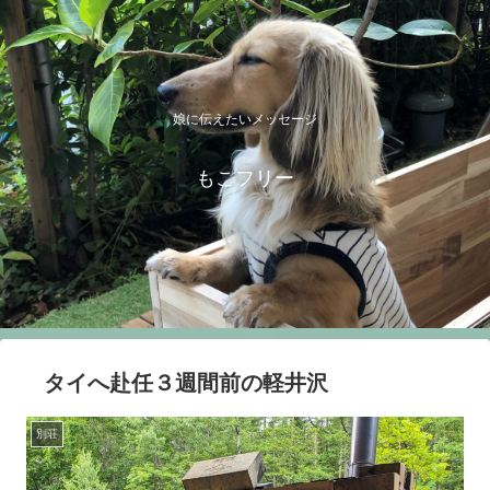
娘に伝えたいメッセージ
もこフリー
タイへ赴任３週間前の軽井沢
別荘