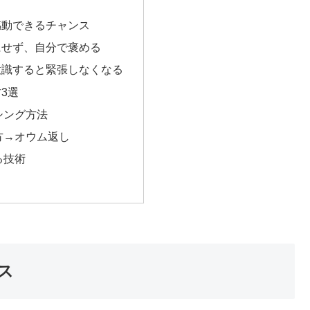
感動できるチャンス
にせず、自分で褒める
意識すると緊張しなくなる
3選
シング方法
方→オウム返し
る技術
ス