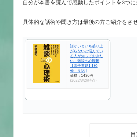
自分が本書を読んで感動したポイントを3つに
具体的な話術や聞き方は最後の方ご紹介をさ
話がいまいち盛り上
がらないと悩んでい
る人が知っておきた
い 雑談の心理術
【電子書籍】[ 松
橋 良紀 ]
価格：1430円
(2022/8/26時点)
目