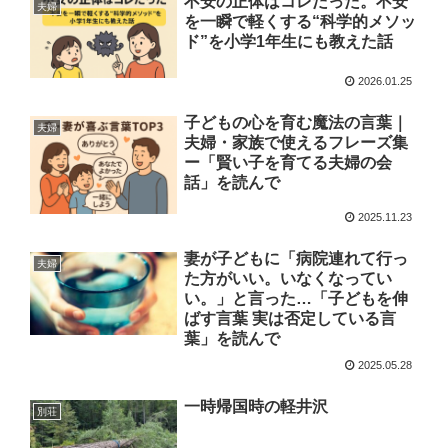
不安の正体はコレだった。不安
夫婦
を一瞬で軽くする“科学的メソッ
ド”を小学1年生にも教えた話
2026.01.25
子どもの心を育む魔法の言葉｜
夫婦
夫婦・家族で使えるフレーズ集
ー「賢い子を育てる夫婦の会
話」を読んで
2025.11.23
妻が子どもに「病院連れて行っ
夫婦
た方がいい。いなくなってい
い。」と言った…「子どもを伸
ばす言葉 実は否定している言
葉」を読んで
2025.05.28
一時帰国時の軽井沢
別荘