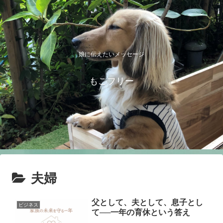
娘に伝えたいメッセージ
もこフリー
夫婦
父として、夫として、息子とし
ビジネス
て──一年の育休という答え