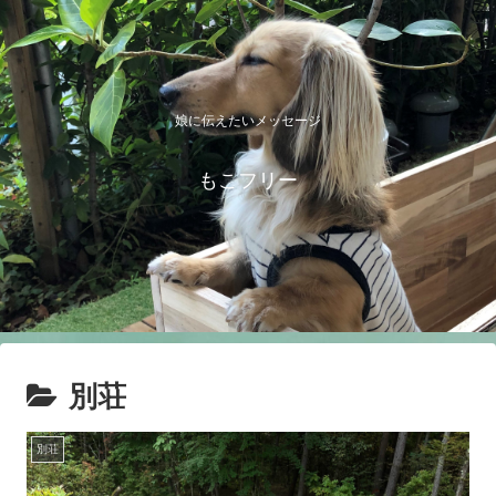
娘に伝えたいメッセージ
もこフリー
別荘
別荘