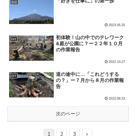
「好きを仕事に」の第一歩
別荘
2023.05.25
初体験！山の中でのテレワーク
DIY
&庭が公園に？ー２２年１０月
の作業報告
2022.10.27
道の途中に…「これどうする
DIY
の？」ー７月から８月の作業報
告
2022.08.23
次のページ
1
2
3