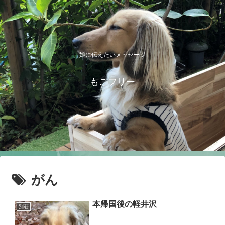
娘に伝えたいメッセージ
もこフリー
がん
本帰国後の軽井沢
別荘